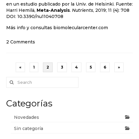
en un estudio publicado por la Univ. de Helsinki. Fuente:
Harri Hemilä,
Meta-Analysis
.
Nutrients
, 2019; 11 (4): 708
DOI:
10.3390/nu11040708
Más info y consultas biomolecularcenter.com
2 Comments
Paginación
«
1
2
3
4
5
6
»
de
Search
for:
entradas
Categorías
Novedades
Sin categoría