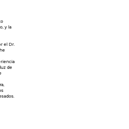
to
, y la
r el Dr.
The
riencia
 luz de
e
ra,
os
esados.